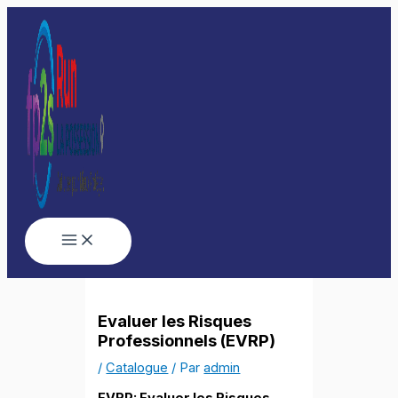
Aller
au
contenu
Evaluer les Risques
Professionnels (EVRP)
/
Catalogue
/ Par
admin