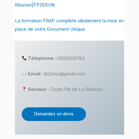
Réunion|FP2SRUN
La formation PRAP complète idéalement la mise en
place de votre Document Unique
Téléphone :
0692658764
Email :
fp2srun@gmail.com
Secteur :
Toute l’île de La Réunion
Demandez un devis