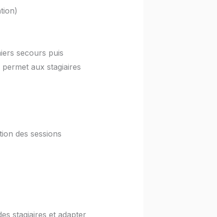
tion)
iers secours puis
e permet aux stagiaires
tion des sessions
es stagiaires et adapter