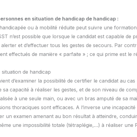
personnes en situation de handicap de handicap :
handicapée ou à mobilité réduite peut suivre une formatio
 SST n’est possible que lorsque le candidat est capable de p
e alerter et d’effectuer tous les gestes de secours. Par contr
ent effectués de manière « parfaite » ; ce qui prime est le ré
situation de handicap
ient d’examiner la possibilité de certifier le candidat au ca
e sa capacité à réaliser les gestes, et de son niveau de co
lisée à une seule main, ou avec un bras amputé de sa ma
sions thoraciques sont efficaces. A l’inverse une incapacit
ser un examen amenant au bon résultat à atteindre, conduira
 même une impossibilité totale (tétraplégie,…) à réaliser un