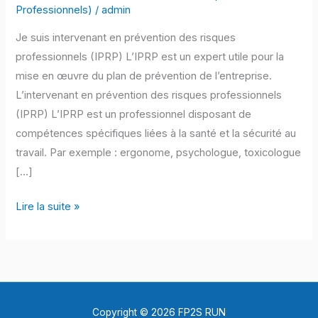
Professionnels)
/
admin
Je suis intervenant en prévention des risques
professionnels (IPRP) L’IPRP est un expert utile pour la
mise en œuvre du plan de prévention de l’entreprise.
L’intervenant en prévention des risques professionnels
(IPRP) L’IPRP est un professionnel disposant de
compétences spécifiques liées à la santé et la sécurité au
travail. Par exemple : ergonome, psychologue, toxicologue
[…]
Intervenant
Lire la suite »
IPRP
enregistré
à
la
DEETS
Copyright © 2026 FP2S RUN