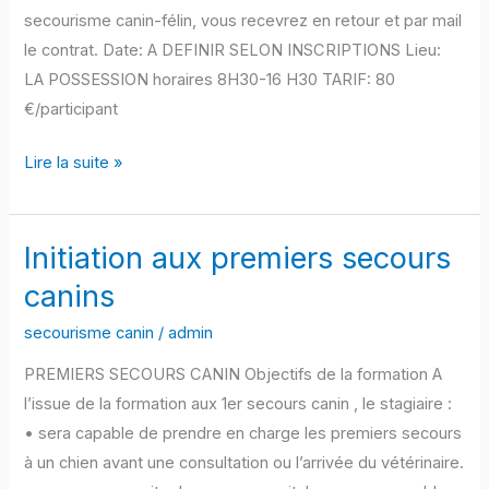
secourisme canin-félin, vous recevrez en retour et par mail
le contrat. Date: A DEFINIR SELON INSCRIPTIONS Lieu:
LA POSSESSION horaires 8H30-16 H30 TARIF: 80
€/participant
Pré
Lire la suite »
inscription
secours
canins
Initiation aux premiers secours
et
canins
félins
secourisme canin
/
admin
2025
PREMIERS SECOURS CANIN Objectifs de la formation A
l’issue de la formation aux 1er secours canin , le stagiaire :
• sera capable de prendre en charge les premiers secours
à un chien avant une consultation ou l’arrivée du vétérinaire.