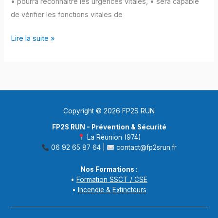
• pourra reconnaitre les urgences vitales, • sera capable
de vérifier les fonctions vitales de
Initiation
Lire la suite »
aux
premiers
secours
canins
Copyright © 2026 FP2S RUN
FP2S RUN - Prévention & Sécurité
La Réunion (974)
06 92 65 87 64 |
contact@fp2srun.fr
Nos Formations :
•
Formation SSCT / CSE
•
Incendie & Extincteurs